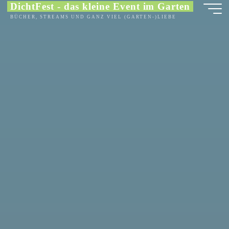
DichtFest - das kleine Event im Garten
Inhalt
BÜCHER, STREAMS UND GANZ VIEL (GARTEN-)LIEBE
springen